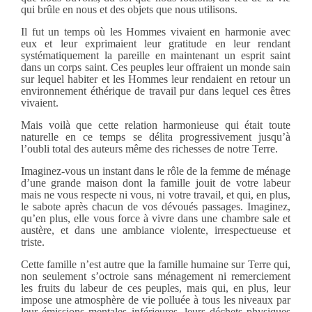
qui brûle en nous et des objets que nous utilisons.
Il fut un temps où les Hommes vivaient en harmonie avec
eux et leur exprimaient leur gratitude en leur rendant
systématiquement la pareille en maintenant un esprit saint
dans un corps saint. Ces peuples leur offraient un monde sain
sur lequel habiter et les Hommes leur rendaient en retour un
environnement éthérique de travail pur dans lequel ces êtres
vivaient.
Mais voilà que cette relation harmonieuse qui était toute
naturelle en ce temps se délita progressivement jusqu’à
l’oubli total des auteurs même des richesses de notre Terre.
Imaginez-vous un instant dans le rôle de la femme de ménage
d’une grande maison dont la famille jouit de votre labeur
mais ne vous respecte ni vous, ni votre travail, et qui, en plus,
le sabote après chacun de vos dévoués passages. Imaginez,
qu’en plus, elle vous force à vivre dans une chambre sale et
austère, et dans une ambiance violente, irrespectueuse et
triste.
Cette famille n’est autre que la famille humaine sur Terre qui,
non seulement s’octroie sans ménagement ni remerciement
les fruits du labeur de ces peuples, mais qui, en plus, leur
impose une atmosphère de vie polluée à tous les niveaux par
leur émissions mentales inférieures, leurs déchets physiques