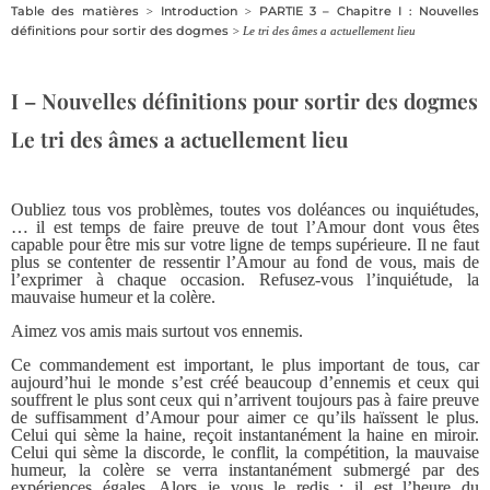
Table des matières
Introduction
PARTIE 3 – Chapitre I : Nouvelles
>
>
définitions pour sortir des dogmes
> Le tri des âmes a actuellement lieu
I – Nouvelles définitions pour sortir des dogmes
Le tri des âmes a actuellement lieu
Oubliez tous vos problèmes, toutes vos doléances ou inquiétudes,
… il est temps de faire preuve de tout l’Amour dont vous êtes
capable pour être mis sur votre ligne de temps supérieure. Il ne faut
plus se contenter de ressentir l’Amour au fond de vous, mais de
l’exprimer à chaque occasion. Refusez-vous l’inquiétude, la
mauvaise humeur et la colère.
Aimez vos amis mais surtout vos ennemis.
Ce commandement est important, le plus important de tous, car
aujourd’hui le monde s’est créé beaucoup d’ennemis et ceux qui
souffrent le plus sont ceux qui n’arrivent toujours pas à faire preuve
de suffisamment d’Amour pour aimer ce qu’ils haïssent le plus.
Celui qui sème la haine, reçoit instantanément la haine en miroir.
Celui qui sème la discorde, le conflit, la compétition, la mauvaise
humeur, la colère se verra instantanément submergé par des
expériences égales. Alors je vous le redis : il est l’heure du