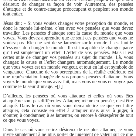
désireux de changer sa façon de voir. Autrement, des pensées
d’attaque et de contre-attaque préoccupent et peuplent son monde
tout entier.
Jésus dit : « Si vous voulez changer votre perception du monde, et
donc le monde lui-même, c’est avec vos pensées que vous devez
travailler. Les pensées d’attaque sont la cause du monde que vous
voyez. Vous devez apprendre que ce sont ces pensées que vous ne
voulez pas. Rien ne sert de se lamenter sur le monde. Il est inutile
d’essayer de changer le monde. Il est incapable de changer parce
qu’il est simplement un effet. L’effet de vos pensées. Mais il est
certes utile de changer vos pensées au sujet du monde. Là, vous
changez la cause et l’effet changera automatiquement. Le monde
que vous voyez est un monde vengeur, et tout en lui est symbole de
vengeance. Chacune de vos perceptions de la réalité extérieure est
une représentation imagée de vos propres pensées d’attaque. Vous
voyez le monde que vous avez fait, mais vous ne vous en voyez pas
comme le faiseur d’image. »[1]
D’ailleurs, les pensées où vous attaquez et celles où vous êtes
attaqué ne sont pas différentes. Attaquer, même en pensée, c’est être
attaqué. Dans le cas où vous vous demanderiez ce que veut dire
attaquer, cela consiste en effet à attaquer mais aussi à juger, à
s’outrer, à condamner, à se lamenter, ou encore à désespérer de tout
ce que vous voyez.
Dans le cas où vous seriez désireux de ne plus attaquer, je vous
invite simplement à ne plus porter de jugement de valeur sur ce que