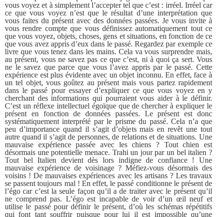
vous voyez et à simplement l’accepter tel que c’est : irréel. Irréel car
ce que vous voyez n’est que le résultat d’une interprétation que
vous faites du présent avec des données passées. Je vous invite à
vous rendre compte que vous définissez automatiquement tout ce
que vous voyez, objets, choses, gens et situations, en fonction de ce
que vous avez appris d’eux dans le passé. Regardez par exemple ce
livre que vous tenez dans les mains. Cela va vous surprendre mais,
au présent, vous ne savez pas ce que c’est, ni à quoi ça sert. Vous
ne le savez que parce que vous l’avez appris par le passé. Cette
expérience est plus évidente avec un objet inconnu. En effet, face à
un tel objet, vous goûtez au présent mais vous partez rapidement
dans le passé pour essayer d’expliquer ce que vous voyez en y
cherchant des informations qui pourraient vous aider à le définir.
C’est un réflexe intellectuel égoïque que de chercher à expliquer le
présent en fonction de données passées. Le présent est donc
systématiquement interprété par le prisme du passé. Cela n’a que
peu d’importance quand il s’agit d’objets mais en revêt une tout
autre quand il s’agit de personnes, de relations et de situations. Une
mauvaise expérience passée avec les chiens ? Tout chien est
désormais une potentielle menace. Trahi un jour par un bel italien ?
Tout bel Italien devient dès lors indigne de confiance ! Une
mauvaise expérience de voisinage ? Méfiez-vous désormais des
voisins ! De mauvaises expériences avec les artisans ? Les travaux
se passent toujours mal ! En effet, le passé conditionne le présent de
l’égo car c’est la seule façon qu’il a de traiter avec le présent qu’il
ne comprend pas. L’égo est incapable de voir d’un œil neuf et
utilise le passé pour définir le présent, d’où les schémas répétitifs
qui font tant souffrir puisque pour lui il est impossible qu’une