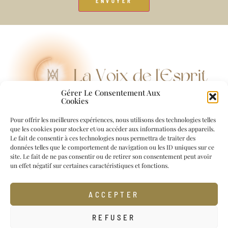
Gérer Le Consentement Aux
Cookies
Pour offrir les meilleures expériences, nous utilisons des technologies telles
que les cookies pour stocker et/ou accéder aux informations des appareils.
Contact
Le fait de consentir à ces technologies nous permettra de traiter des
données telles que le comportement de navigation ou les ID uniques sur ce
contact@lavoixdelesprit.com
site. Le fait de ne pas consentir ou de retirer son consentement peut avoir
un effet négatif sur certaines caractéristiques et fonctions.
© 2026 La Voix de l’Esprit –
Mentions Légales
–
Politiques de
confidentialité
ACCEPTER
Accueil
–
Livre & Suppléments
–
Ressources Spirituelles
–
Blog
REFUSER