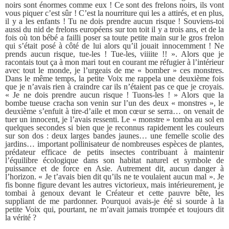
noirs sont énormes comme eux ! Ce sont des frelons noirs, ils vont
vous piquer c’est sûr ! C’est la nourriture qui les a attirés, et en plus,
il y a les enfants ! Tu ne dois prendre aucun risque ! Souviens-toi
aussi du nid de frelons européens sur ton toit il y a trois ans, et de la
fois où ton bébé a failli poser sa toute petite main sur le gros frelon
qui s’était posé à côté de lui alors qu’il jouait innocemment ! Ne
prends aucun risque, tue-les ! Tue-les, viiiite !! ». Alors que je
racontais tout ça à mon mari tout en courant me réfugier à l’intérieur
avec tout le monde, je l’urgeais de me « bomber » ces monstres.
Dans le même temps, la petite Voix me rappela une deuxième fois
que je n’avais rien à craindre car ils n’étaient pas ce que je croyais.
« Je ne dois prendre aucun risque ! Tuons-les ! » Alors que la
bombe tueuse cracha son venin sur l’un des deux « monstres », le
deuxième s’enfuit à tire-d’aile et mon cœur se serra… on venait de
tuer un innocent, je l’avais ressenti. Le « monstre » tomba au sol en
quelques secondes si bien que je reconnus rapidement les couleurs
sur son dos : deux larges bandes jaunes… une femelle scolie des
jardins… important pollinisateur de nombreuses espèces de plantes,
prédateur efficace de petits insectes contribuant à maintenir
l’équilibre écologique dans son habitat naturel et symbole de
puissance et de force en Asie. Autrement dit, aucun danger à
l’horizon. « Je t’avais bien dit qu’ils ne te voulaient aucun mal ». Je
fis bonne figure devant les autres victorieux, mais intérieurement, je
tombai à genoux devant le Créateur et cette pauvre bête, les
suppliant de me pardonner. Pourquoi avais-je été si sourde à la
petite Voix qui, pourtant, ne m’avait jamais trompée et toujours dit
la vérité ?