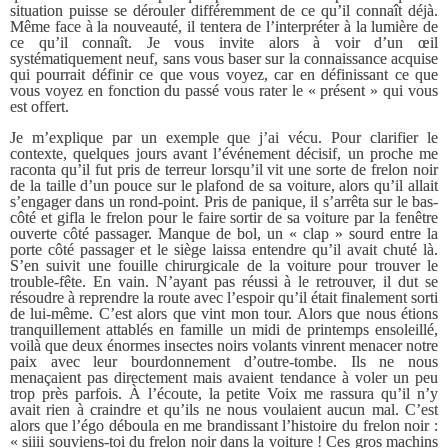
situation puisse se dérouler différemment de ce qu’il connaît déjà.
Même face à la nouveauté, il tentera de l’interpréter à la lumière de
ce qu’il connaît. Je vous invite alors à voir d’un œil
systématiquement neuf, sans vous baser sur la connaissance acquise
qui pourrait définir ce que vous voyez, car en définissant ce que
vous voyez en fonction du passé vous rater le « présent » qui vous
est offert.
Je m’explique par un exemple que j’ai vécu. Pour clarifier le
contexte, quelques jours avant l’événement décisif, un proche me
raconta qu’il fut pris de terreur lorsqu’il vit une sorte de frelon noir
de la taille d’un pouce sur le plafond de sa voiture, alors qu’il allait
s’engager dans un rond-point. Pris de panique, il s’arrêta sur le bas-
côté et gifla le frelon pour le faire sortir de sa voiture par la fenêtre
ouverte côté passager. Manque de bol, un « clap » sourd entre la
porte côté passager et le siège laissa entendre qu’il avait chuté là.
S’en suivit une fouille chirurgicale de la voiture pour trouver le
trouble-fête. En vain. N’ayant pas réussi à le retrouver, il dut se
résoudre à reprendre la route avec l’espoir qu’il était finalement sorti
de lui-même. C’est alors que vint mon tour. Alors que nous étions
tranquillement attablés en famille un midi de printemps ensoleillé,
voilà que deux énormes insectes noirs volants vinrent menacer notre
paix avec leur bourdonnement d’outre-tombe. Ils ne nous
menaçaient pas directement mais avaient tendance à voler un peu
trop près parfois. À l’écoute, la petite Voix me rassura qu’il n’y
avait rien à craindre et qu’ils ne nous voulaient aucun mal. C’est
alors que l’égo déboula en me brandissant l’histoire du frelon noir :
« siiii souviens-toi du frelon noir dans la voiture ! Ces gros machins