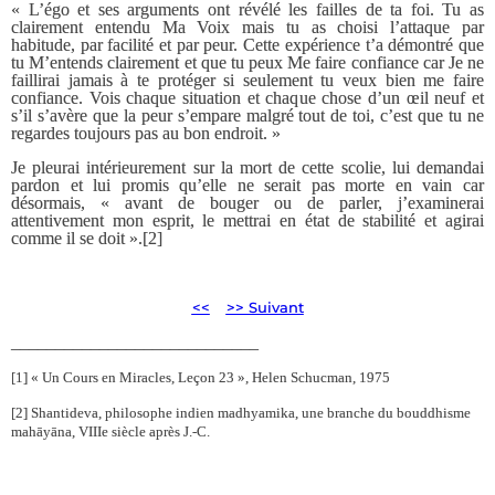
« L’égo et ses arguments ont révélé les failles de ta foi. Tu as
clairement entendu Ma Voix mais tu as choisi l’attaque par
habitude, par facilité et par peur. Cette expérience t’a démontré que
tu M’entends clairement et que tu peux Me faire confiance car Je ne
faillirai jamais à te protéger si seulement tu veux bien me faire
confiance. Vois chaque situation et chaque chose d’un œil neuf et
s’il s’avère que la peur s’empare malgré tout de toi, c’est que tu ne
regardes toujours pas au bon endroit. »
Je pleurai intérieurement sur la mort de cette scolie, lui demandai
pardon et lui promis qu’elle ne serait pas morte en vain car
désormais, « avant de bouger ou de parler, j’examinerai
attentivement mon esprit, le mettrai en état de stabilité et agirai
comme il se doit ».[2]
<<
>> Suivant
____________________________
[1] « Un Cours en Miracles, Leçon 23 », Helen Schucman, 1975
[2] Shantideva, philosophe indien madhyamika, une branche du bouddhisme
mahāyāna, VIIIe siècle après J.-C.